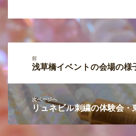
投
稿
前
浅草橋イベントの会場の様
ナ
前
ビ
の
ゲ
投
ー
稿:
次ページへ
シ
リュネビル刺繍の体験会・
次
ョ
の
ン
投
稿: