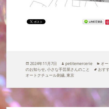
投
2024年11月7日
作
petitemercerie
カ
オー
のお知らせ
稿
,
小さな手芸屋さんのこと
成
タ
おす
テ
オートクチュール刺繍
日:
,
者
東京
グ
ゴ
リ
ー