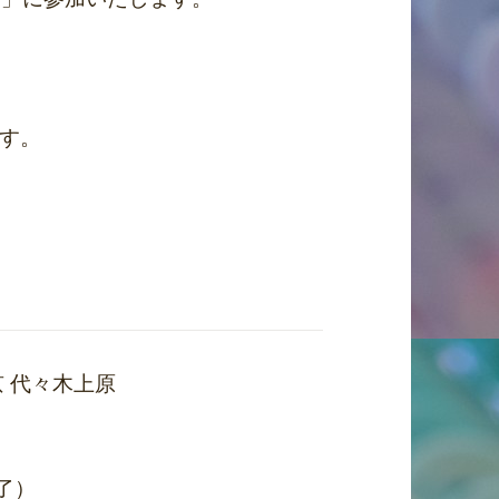
す。
京 代々木上原
終了）