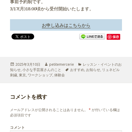
事前予約制です。
3/17(月)18:00頃から受付開始いたします。
お申し込みはこちらから
保存
投
2025年3月10日
作
petitemercerie
カ
レッスン・イベントのお
知らせ
稿
,
小さな手芸屋さんのこと
成
タ
おすすめ
テ
,
お知らせ
,
リュネビル
刺繍
日:
,
東京
,
ワークショップ
者
,
体験会
グ
ゴ
リ
ー
コメントを残す
メールアドレスが公開されることはありません。
*
が付いている欄は
必須項目です
コメント