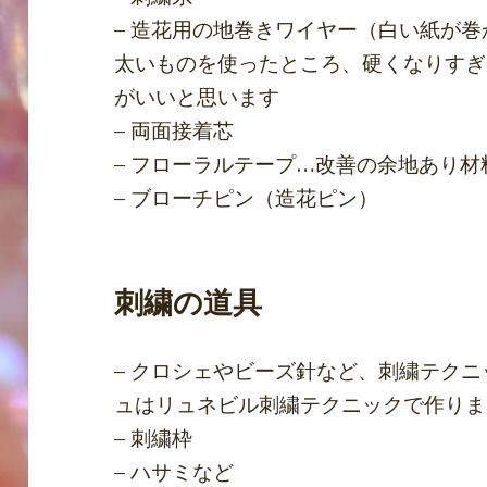
– 造花用の地巻きワイヤー（白い紙が巻
太いものを使ったところ、硬くなりすぎ
がいいと思います
– 両面接着芯
– フローラルテープ…改善の余地あり
– ブローチピン（造花ピン）
刺繍の道具
– クロシェやビーズ針など、刺繍テク
ュはリュネビル刺繍テクニックで作りま
– 刺繍枠
– ハサミなど