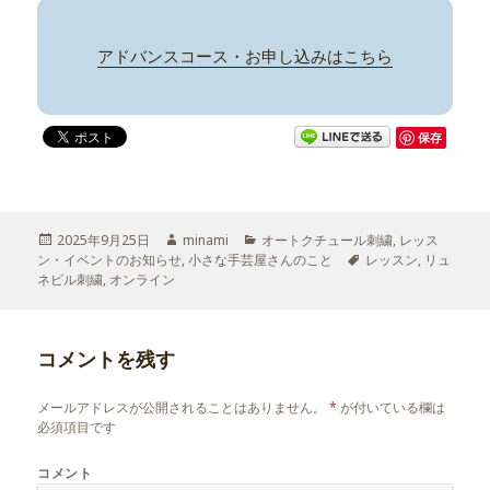
アドバンスコース・お申し込みはこちら
保存
投
2025年9月25日
作
minami
カ
オートクチュール刺繍
,
レッス
ン・イベントのお知らせ
稿
,
成
小さな手芸屋さんのこと
テ
タ
レッスン
,
リュ
ネビル刺繍
日:
,
オンライン
者
ゴ
グ
リ
ー
コメントを残す
メールアドレスが公開されることはありません。
*
が付いている欄は
必須項目です
コメント