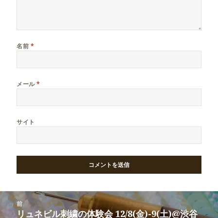
名前
*
メール
*
サイト
投
前
稿
リュネビル刺繍の体験会 12/8(金)-9(土)@渋谷
前