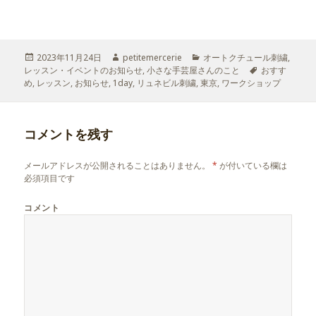
投
2023年11月24日
作
petitemercerie
カ
オートクチュール刺繍
,
レッスン・イベントのお知らせ
稿
成
,
小さな手芸屋さんのこと
テ
タ
おすす
め
,
日:
レッスン
,
お知らせ
,
1day
者
,
リュネビル刺繍
,
東京
ゴ
,
ワークショップ
グ
リ
ー
コメントを残す
メールアドレスが公開されることはありません。
*
が付いている欄は
必須項目です
コメント