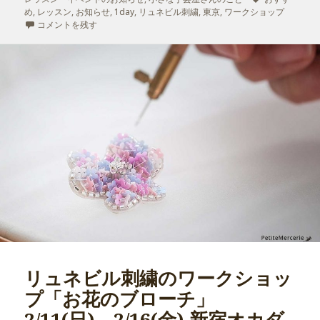
め
,
日:
レッスン
,
お知らせ
,
1day
者
,
リュネビル刺繍
,
東京
ゴ
,
ワークショップ
グ
リュネビル刺繍のワークショップ「鉱石のブローチ」
コメントを残す
リ
1/12(金)、1/13(土) 新宿オカダヤ に
ー
リュネビル刺繍のワークショッ
プ「お花のブローチ」
2/11(日)、2/16(金) 新宿オカダ