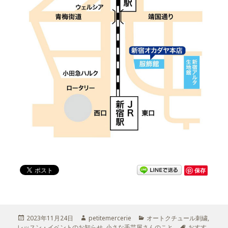
保存
投
2023年11月24日
作
petitemercerie
カ
オートクチュール刺繍
,
レッスン・イベントのお知らせ
稿
成
,
小さな手芸屋さんのこと
テ
タ
おすす