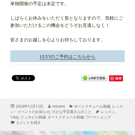
単独開催の予定は未定です。
しばらくお休みをいただく形となりますので、気軽にご
参加いただけるこの機会をどうぞお見逃しなく！
皆さまのお越しを心よりお待ちしております。
12/17のご予約はこちらから
保存
投
2024年12月12日
作
minami
カ
オートクチュール刺繍
,
レッス
ン・イベントのお知らせ
稿
,
小さな手芸屋さんのこと
成
テ
タ
レッスン
,
1day
日:
,
リュネビル刺繍
,
オートクチュール刺繍
者
ゴ
,
ワークショップ
グ
最終回：青山リュネビル刺繍体験会 に
コメントを残す
リ
ー