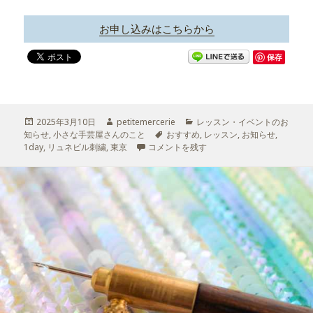
お申し込みはこちらから
保存
投
2025年3月10日
作
petitemercerie
カ
レッスン・イベントのお
知らせ
稿
,
小さな手芸屋さんのこと
成
タ
おすすめ
テ
,
レッスン
,
お知らせ
,
1day
日:
,
リュネビル刺繍
,
東京
者
リュネビル刺繍1dayレッスン・新宿オカダヤ 
コメントを残す
グ
ゴ
リ
ー