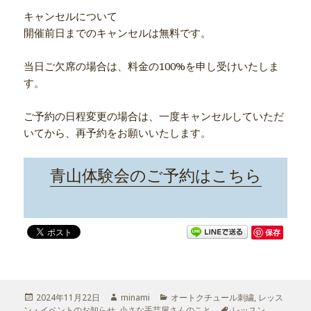
キャンセルについて
開催前日までのキャンセルは無料です。
当日ご欠席の場合は、料金の100%を申し受けいたしま
す。
ご予約の日程変更の場合は、一度キャンセルしていただ
いてから、再予約をお願いいたします。
青山体験会のご予約はこちら
保存
投
2024年11月22日
作
minami
カ
オートクチュール刺繍
,
レッス
ン・イベントのお知らせ
稿
,
小さな手芸屋さんのこと
成
テ
タ
レッスン
,