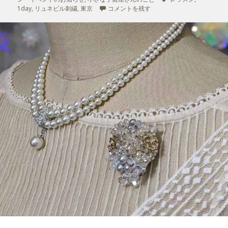
1day
日:
,
リュネビル刺繍
,
東京
者
1年の締めくくり☆年内最後のリュネビル刺
コメントを残す
ゴ
グ
リ
ー