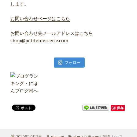
します。
お問い合わせページはこちら
お問い合わせ先メールアドレスはこちら
shop@petitemercerie.com
フォロー
保存
投
2019年10月2日
作
minami
カ
オートクチュール刺繍
,
レッス