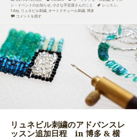
ン・イベントのお知らせ
稿
,
成
小さな手芸屋さんのこと
テ
タ
レッスン
,
1day
日:
,
リュネビル刺繍
,
オートクチュール刺繍
者
ゴ
,
博多
グ
博多 1dayアドバンスレッスン に
コメントを残す
リ
ー
リュネビル刺繍のアドバンスレ
ッスン追加日程 in 博多 & 横