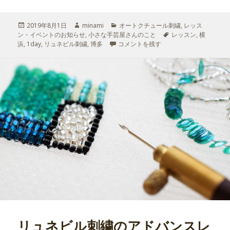
投
2019年8月1日
作
minami
カ
オートクチュール刺繍
,
レッス
ン・イベントのお知らせ
稿
成
,
小さな手芸屋さんのこと
テ
タ
レッスン
,
横
浜
,
日:
1day
,
リュネビル刺繍
者
,
博多
リュネビル刺繍のアドバンスレッスン追加日
コメントを残す
ゴ
グ
リ
ー
リュネビル刺繍のアドバンスレ