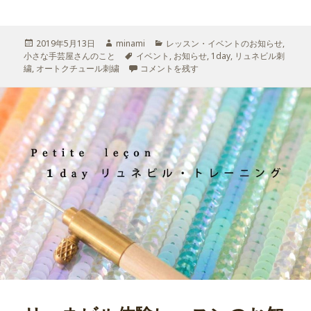
投
2019年5月13日
作
minami
カ
レッスン・イベントのお知らせ
,
小さな手芸屋さんのこと
稿
成
タ
イベント
テ
,
お知らせ
,
1day
,
リュネビル刺
繍
,
日:
オートクチュール刺繍
者
グ
阪急うめだ本店のリュネビル刺繍ワークショッ
コメントを残す
ゴ
リ
ー