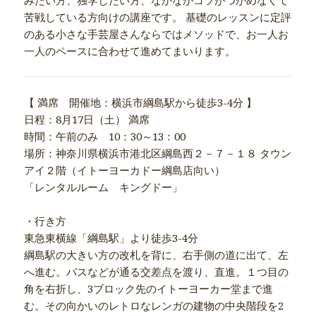
みたい方、独学したい方、なかなかコツがつかめなくて
苦戦している方向けの講座です。 基礎のレッスンに定評
のある小さな手芸屋さんならではメソッドで、お一人お
一人のペースに合わせて進めてまいります。
【 満席 開催地：横浜市綱島駅から徒歩3-4分 】
日程：8月17日（土） 満席
時間：午前のみ 10：30～13：00
場所：神奈川県横浜市港北区綱島西２－７－１８ タウン
アイ２階（イトーヨーカドー綱島店向い）
「レンタルルーム キングドー」
・行き方
東急東横線「綱島駅」より徒歩3-4分
綱島駅の大きい方の改札を背に、右手側の道に出て、左
へ進む。バスなどが通る交差点を渡り、直進。１つ目の
角を右折し、3ブロック先のイトーヨーカー堂まで進
む。その向かいのレトロなレンガの建物の中央階段を2