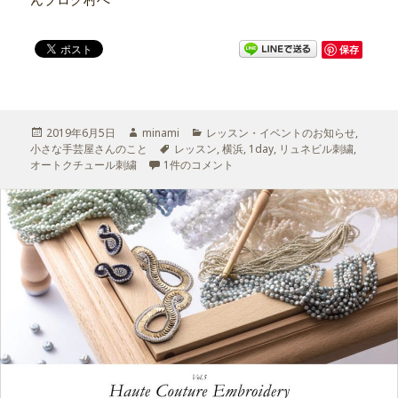
保存
投
2019年6月5日
作
minami
カ
レッスン・イベントのお知らせ
,
小さな手芸屋さんのこと
稿
成
タ
レッスン
テ
,
横浜
,
1day
,
リュネビル刺繍
,
オートクチュール刺繍
日:
者
リュネビル刺繍の１day トレーニングレッスン IN
1件のコメント
グ
ゴ
リ
ー