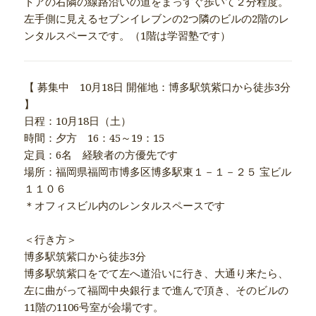
トアの右隣の線路沿いの道をまっすぐ歩いて２分程度。
左手側に見えるセブンイレブンの2つ隣のビルの2階のレ
ンタルスペースです。（1階は学習塾です）
【 募集中 10月18日 開催地：博多駅筑紫口から徒歩3分
】
日程：10月18日（土）
時間：夕方 16：45～19：15
定員：6名 経験者の方優先です
場所：福岡県福岡市博多区博多駅東１－１－２５ 宝ビル
１１０６
＊オフィスビル内のレンタルスペースです
＜行き方＞
博多駅筑紫口から徒歩3分
博多駅筑紫口をでて左へ道沿いに行き、大通り来たら、
左に曲がって福岡中央銀行まで進んで頂き、そのビルの
11階の1106号室が会場です。