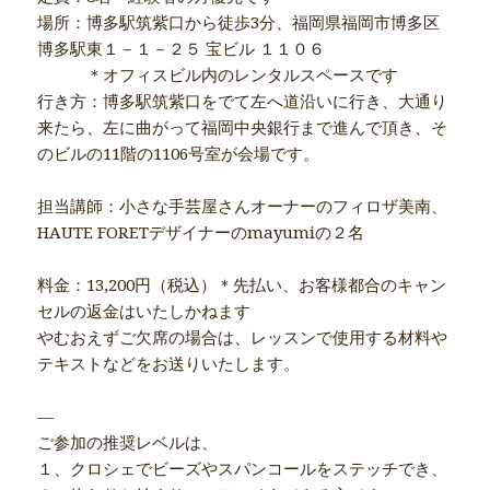
場所：博多駅筑紫口から徒歩3分、福岡県福岡市博多区
博多駅東１－１－２５ 宝ビル １１０６
＊オフィスビル内のレンタルスペースです
行き方：博多駅筑紫口をでて左へ道沿いに行き、大通り
来たら、左に曲がって福岡中央銀行まで進んで頂き、そ
のビルの11階の1106号室が会場です。
担当講師：小さな手芸屋さんオーナーのフィロザ美南、
HAUTE FORETデザイナーのmayumiの２名
料金：13,200円（税込）＊先払い、お客様都合のキャン
セルの返金はいたしかねます
やむおえずご欠席の場合は、レッスンで使用する材料や
テキストなどをお送りいたします。
—
ご参加の推奨レベルは、
１、クロシェでビーズやスパンコールをステッチでき、