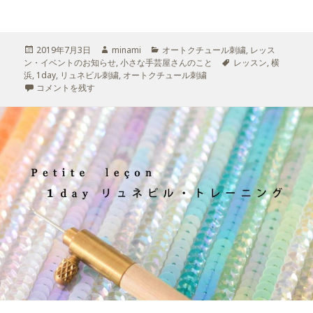
投
2019年7月3日
作
minami
カ
オートクチュール刺繍
,
レッス
ン・イベントのお知らせ
稿
成
,
小さな手芸屋さんのこと
テ
タ
レッスン
,
横
浜
,
日:
1day
,
リュネビル刺繍
者
,
オートクチュール刺繍
ゴ
グ
リュネビル刺繍のアドバンスレッスン に
コメントを残す
リ
ー