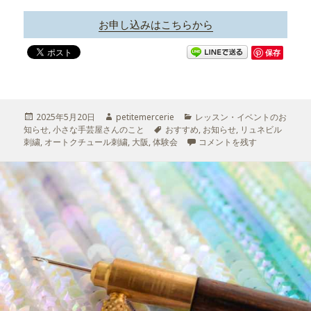
お申し込みはこちらから
保存
投
2025年5月20日
作
petitemercerie
カ
レッスン・イベントのお
知らせ
稿
,
小さな手芸屋さんのこと
成
タ
おすすめ
テ
,
お知らせ
,
リュネビル
刺繍
日:
,
オートクチュール刺繍
者
,
大阪
,
体験会
グ
ゴ
リュネビル刺繍の体験会・大阪 
コメントを残す
リ
ー