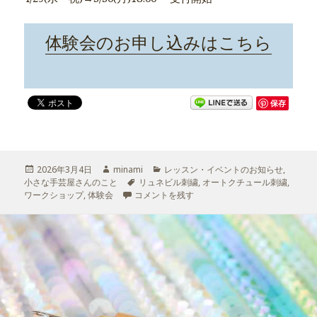
体験会のお申し込みはこちら
保存
投
2026年3月4日
作
minami
カ
レッスン・イベントのお知らせ
,
小さな手芸屋さんのこと
稿
成
タ
リュネビル刺繍
テ
,
オートクチュール刺繍
,
ワークショップ
日:
,
体験会
者
初めての方向け、リュネビル刺繍の体験会 2026
コメントを残す
グ
ゴ
リ
ー