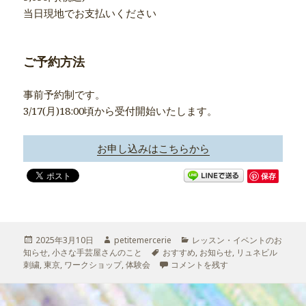
当日現地でお支払いください
ご予約方法
事前予約制です。
3/17(月)18:00頃から受付開始いたします。
お申し込みはこちらから
保存
投
2025年3月10日
作
petitemercerie
カ
レッスン・イベントのお
知らせ
稿
,
小さな手芸屋さんのこと
成
タ
おすすめ
テ
,
お知らせ
,
リュネビル
刺繍
日:
,
東京
,
ワークショップ
者
,
体験会
グ
リュネビル刺繍の体験会・新宿オカダヤ
コメントを残す
ゴ
リ
ー