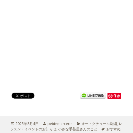
保存
投
2025年8月4日
作
petitemercerie
カ
オートクチュール刺繍
,
レ
ッスン・イベントのお知らせ
稿
成
,
小さな手芸屋さんのこと
テ
タ
おすすめ
,