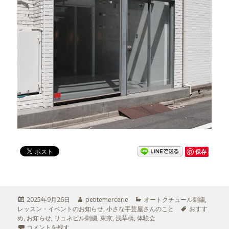
保存
投
2025年9月26日
作
petitemercerie
カ
オートクチュール刺繍
,
レッスン・イベントのお知らせ
稿
成
,
小さな手芸屋さんのこと
テ
タ
おすす
め
,
日:
お知らせ
,
リュネビル刺繍
者
,
東京
,
浅草橋
,
体験会
ゴ
グ
リュネビル刺繍の体験会@浅草橋 に
コメントを残す
リ