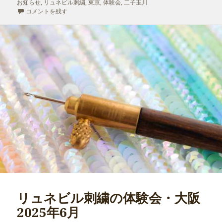
お知らせ
日:
,
リュネビル刺繍
者
,
東京
,
体験会
,
二子玉川
ゴ
グ
リュネビル刺繍の体験会・二子玉川 2025年9月 に
コメントを残す
リ
ー
リュネビル刺繍の体験会・大阪
2025年6月