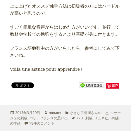
上に上げたオススメ独学方法は初級者の方にはハードル
が高いと思うので、
すごく簡単な音声からはじめた方がいいです。並行して
教材や学校での勉強をするとより基礎が身に付きます。
フランス語勉強中の方がいらしたら、参考にしてみて下
さいね。
Voilà une astuce pour apprendre !
保存
投
2013年3月29日
作
minami
カ
小さな手芸屋さんのこと
,
ルサー
ジュの刺繍
稿
,
パリ、フランスの思い出
成
テ
タ
パリ
,
刺繍
,
リュネビル刺繍
の作品
日:
刺繍留学のために必要なこと への
18件のコメント
者
ゴ
グ
リ