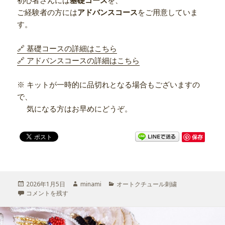
初心者さんには
基礎コース
を、
ご経験者の方には
アドバンスコース
をご用意していま
す。
🔗 基礎コースの詳細はこちら
🔗 アドバンスコースの詳細はこちら
※ キットが一時的に品切れとなる場合もございますの
で、
気になる方はお早めにどうぞ。
保存
投
2026年1月5日
作
minami
カ
オートクチュール刺繍
稿
リュネビル刺繍のオンラインレッスン
コメントを残す
成
テ
日:
期間限定キャンペーン中 に
者
ゴ
リ
ー