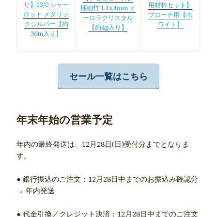
り】13/0 シャー
用材料セット】
極細竹 1.1x4mm オ
ロット メタリッ
ブローチ用【ホ
ーロラクリスタル
クシルバー【約
ワイト】
【約4g入り】
36m入り】
セール一覧はこちら
年末年始の営業予定
年内の最終発送は、12月28日(日)受付分までとなりま
す。
● 銀行振込のご注文：12月28日中までのお振込み確認分
→ 年内発送
● 代金引換／クレジット決済：12月28日中までのご注文