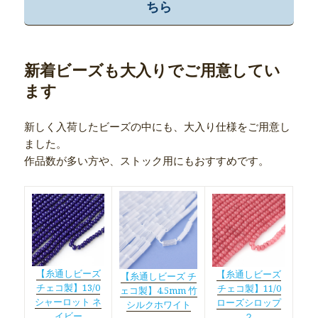
ちら
新着ビーズも大入りでご用意してい
ます
新しく入荷したビーズの中にも、大入り仕様をご用意し
ました。
作品数が多い方や、ストック用にもおすすめです。
【糸通しビーズ
【糸通しビーズ
【糸通しビーズ チ
チェコ製】13/0
チェコ製】11/0
ェコ製】4.5mm 竹
シャーロット ネ
ローズシロップ
シルクホワイト
イビー
２