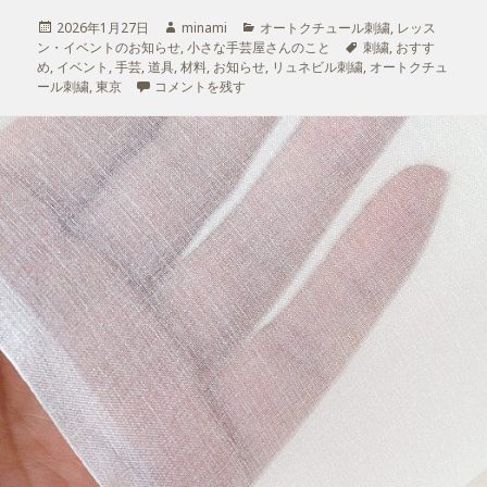
投
2026年1月27日
作
minami
カ
オートクチュール刺繍
,
レッス
ン・イベントのお知らせ
稿
,
成
小さな手芸屋さんのこと
テ
タ
刺繍
,
おすす
め
,
日:
イベント
,
手芸
,
道具
,
材料
者
,
お知らせ
ゴ
,
リュネビル刺繍
グ
,
オートクチュ
ール刺繍
,
東京
三越手芸2026 出店のお知らせ に
コメントを残す
リ
ー