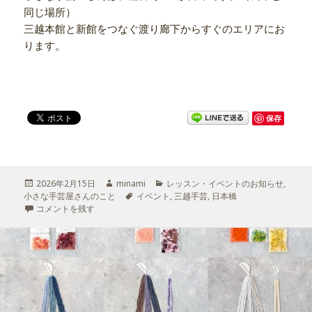
同じ場所）
三越本館と新館をつなぐ渡り廊下からすぐのエリアにお
ります。
保存
投
2026年2月15日
作
minami
カ
レッスン・イベントのお知らせ
,
小さな手芸屋さんのこと
稿
成
タ
イベント
テ
,
三越手芸
,
日本橋
日:
三越手芸2026に出展いたします に
コメントを残す
者
グ
ゴ
リ
ー