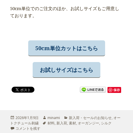
50cm単位でのご注文のほか、お試しサイズもご用意し
ております。
50cm単位カットはこちら
お試しサイズはこちら
保存
投
2026年1月9日
作
minami
カ
新入荷・セールのお知らせ
,
オー
トクチュール刺繍
稿
成
タ
材料
,
新入荷
,
テ
素材
,
オーガンジー
,
シルク
日:
シルクオーガンジーの取り扱いはじめました に
コメントを残す
者
グ
ゴ