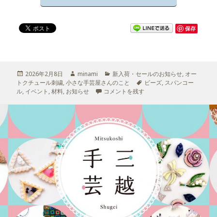
保存
投
2026年2月8日
作
minami
カ
新入荷・セールのお知らせ
,
オー
トクチュール刺繍
稿
,
小さな手芸屋さんのこと
成
テ
タ
ビーズ
,
スパンコー
ル
,
日:
イベント
,
材料
,
お知らせ
者
イベントスペシャル企画、57種類が入った
コメントを残す
ゴ
グ
リ
ー