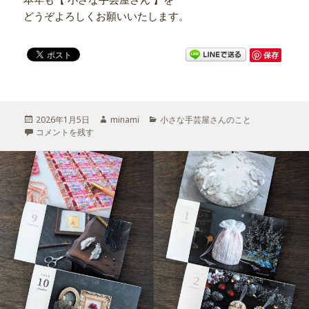
どうぞよろしくお願いいたします。
保存
投
2026年1月5日
作
minami
カ
小さな手芸屋さんのこと
稿
2026年もよろしくお願いいたします♪ に
コメントを残す
成
テ
日:
者
ゴ
リ
ー