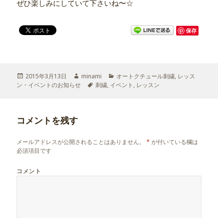
ぜひ楽しみにしていて下さいね〜☆
保存
投
2015年3月13日
作
minami
カ
オートクチュール刺繍
,
レッス
ン・イベントのお知らせ
稿
成
タ
刺繍
,
イベント
テ
,
レッスン
日:
者
グ
ゴ
リ
ー
コメントを残す
メールアドレスが公開されることはありません。
*
が付いている欄は
必須項目です
コメント