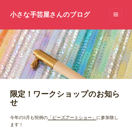
小さな手芸屋さんのブログ
メニュ
ーとウ
ィジェ
ット
限定！ワークショップのお知ら
せ
今年の5月も恒例の
「ビーズアートショー」
に参加致し
ます！