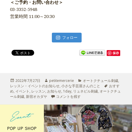
＜ご予約・お問い合わせ＞
03-3352-5948
営業時間 11:00～20:30
フォロー
保存
投
2022年7月27日
作
petitemercerie
カ
オートクチュール刺繍
,
レッスン・イベントのお知らせ
稿
成
,
小さな手芸屋さんのこと
テ
タ
おすす
め
,
日:
イベント
,
レッスン
,
お知らせ
者
,
1day
,
リュネビル刺繍
ゴ
,
オートクチュ
グ
ール刺繍
,
新宿オカダヤ
リュネビル刺繍ワークショップ
コメントを残す
リ
新宿オカダヤ本社 に
ー