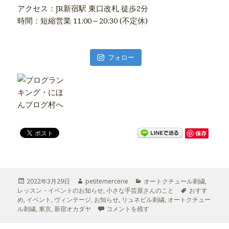
アクセス：JR新宿駅 東口改札 徒歩2分
時間：短縮営業 11:00～20:30 (不定休)
フォロー
保存
投
2022年3月29日
作
petitemercerie
カ
オートクチュール刺繍
,
レッスン・イベントのお知らせ
稿
成
,
小さな手芸屋さんのこと
テ
タ
おすす
め
,
日:
イベント
,
ヴィンテージ
者
,
お知らせ
,
リュネビル刺繍
ゴ
,
オートクチュー
グ
ル刺繍
,
東京
,
新宿オカダヤ
POP UP SHOPイベント
コメントを残す
リ
＠新宿オカダヤ本店 に
ー