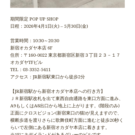
期間限定 POP UP SHOP
日程：2026年4月1日(火) – 5月30日(金)
営業時間：10:30～20:30
新宿オカダヤ本店 6F
住所：〒160-0022 東京都新宿区新宿３丁目２３－１７
オカダヤTFビル
TEL：03-3352-5411
アクセス：JR新宿駅東口から徒歩2分
【JR新宿駅から新宿オカダヤ本店への行き方】
ＪＲ新宿駅改札を出て東西自由通路を東口方面に進み、
A9もしくはA8出口から地上に上がります。(階段のみ)
正面にクロスビジョン(新宿東口の猫)が見えますので、
横断歩道を渡りさらに歌舞伎町方面に進むと徒歩20秒く
らいで左側にある新宿オカダヤ本店に着きます。
※1Fにキデイランドがあるグレーのビルです