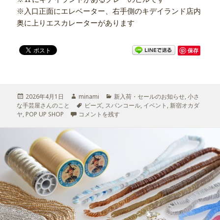
※入口正面にエレベーター、右手側のキデイランド店内
奥に上りエスカレーターがあります
保存
投
2026年4月1日
作
minami
カ
新入荷・セールのお知らせ
,
小さ
な手芸屋さんのこと
稿
成
タ
ビーズ
,
スパンコール
テ
,
イベント
,
新宿オカダ
ヤ
,
日:
POP UP SHOP
者
素材との一期一会の出会いを楽しむPOP UP SHOP に
コメントを残す
グ
ゴ
リ
ー