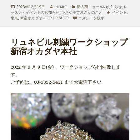
投
2023年12月19日
作
minami
カ
新入荷・セールのお知らせ
,
レ
ッスン・イベントのお知らせ
稿
成
,
小さな手芸屋さんのこと
テ
タ
イベント
,
東京
日:
,
新宿オカダヤ
,
POP UP SHOP
者
ゴ
POP UP SHOP オープンのお知らせ
コメントを残す
グ
リ
ー
リュネビル刺繍ワークショップ
新宿オカダヤ本社
2022 年 9 月 9 日(金) 、ワークショップを開催致しま
す。
ご予約は、03-3352-5411 までお電話下さい