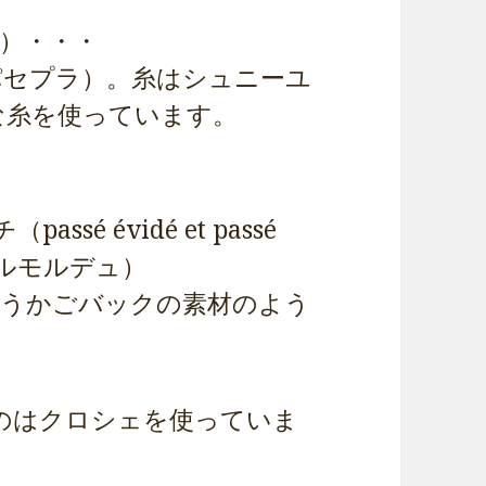
ユ）・・・
t：パセプラ）。糸はシュニーユ
うな糸を使っています。
é évidé et passé
セルモルデュ）
というかごバックの素材のよう
のはクロシェを使っていま