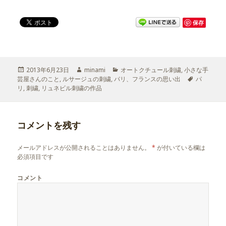
保存
投
2013年6月23日
作
minami
カ
オートクチュール刺繍
,
小さな手
芸屋さんのこと
稿
,
ルサージュの刺繍
成
,
パリ、フランスの思い出
テ
タ
パ
リ
,
日:
刺繍
,
リュネビル刺繍の作品
者
ゴ
グ
リ
ー
コメントを残す
メールアドレスが公開されることはありません。
*
が付いている欄は
必須項目です
コメント