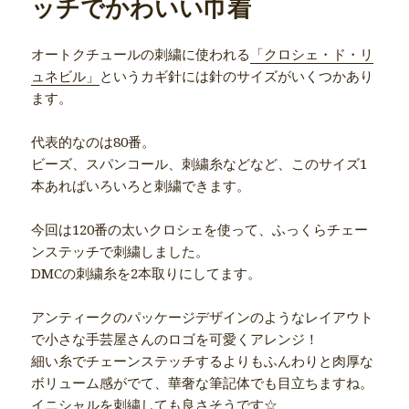
ッチでかわいい巾着
オートクチュールの刺繍に使われる
「クロシェ・ド・リ
ュネビル」
というカギ針には針のサイズがいくつかあり
ます。
代表的なのは80番。
ビーズ、スパンコール、刺繍糸などなど、このサイズ1
本あればいろいろと刺繍できます。
今回は120番の太いクロシェを使って、ふっくらチェー
ンステッチで刺繍しました。
DMCの刺繍糸を2本取りにしてます。
アンティークのパッケージデザインのようなレイアウト
で小さな手芸屋さんのロゴを可愛くアレンジ！
細い糸でチェーンステッチするよりもふんわりと肉厚な
ボリューム感がでて、華奢な筆記体でも目立ちますね。
イニシャルを刺繍しても良さそうです☆