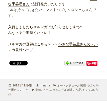
な手芸屋さん
で近日発売いたします！
1本は持っておきたい、マストハブなクロシェちゃんで
す。
入荷しましたらメルマガでお知らせしますね〜
みなさまご期待ください！
メルマガの登録はこちら＞＞＞
小さな手芸屋さんのメル
マガ登録ページ
保存
投
2015年11月6日
作
minami
カ
オートクチュール刺繍
,
小さな手
芸屋さんのこと
稿
タ
刺繍
成
,
ビーズ
,
リュネビル刺繍の作品
テ
,
おすすめ
,
作
品
日:
グ
者
ゴ
リ
ー