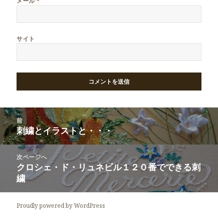
メール
*
サイト
投
前
稿
刺繍とイラストと・・・
前
ナ
の
ビ
投
次ページへ
ゲ
稿:
クロシェ・ド・リュネビル１２０番でできる刺
次
ー
繍
の
シ
投
ョ
稿:
Proudly powered by WordPress
ン