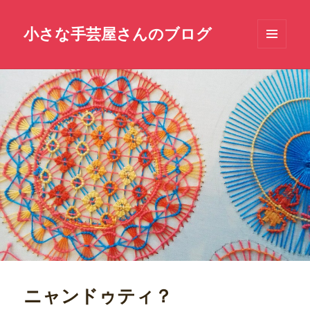
小さな手芸屋さんのブログ
メニュ
ーとウ
ィジェ
ット
ニャンドゥティ？