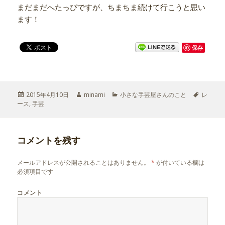
まだまだへたっぴですが、ちまちま続けて行こうと思い
ます！
保存
投
2015年4月10日
作
minami
カ
小さな手芸屋さんのこと
タ
レ
ース
稿
,
手芸
成
テ
グ
日:
者
ゴ
リ
ー
コメントを残す
メールアドレスが公開されることはありません。
*
が付いている欄は
必須項目です
コメント