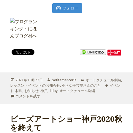
フォロー
保存
投
2021年10月22日
作
petitemercerie
カ
オートクチュール刺繍
,
レッスン・イベントのお知らせ
稿
成
,
小さな手芸屋さんのこと
テ
タ
イベン
ト
,
日:
材料
,
お知らせ
,
神戸
,
1day
者
,
オートクチュール刺繍
ゴ
グ
小さな手芸屋さんのイベント
コメントを残す
リ
隠れ家メルスリー Voyage 神戸
ー
2021/11/23-24開催 に
ビーズアートショー神戸2020秋
を終えて