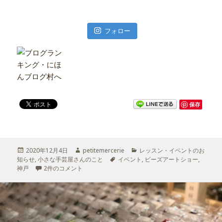
フォロー
保存
投
2020年12月4日
作
petitemercerie
カ
レッスン・イベントのお
知らせ
稿
,
小さな手芸屋さんのこと
成
タ
イベント
テ
,
ビーズアートショー
,
神戸
日:
ビーズアートショー神戸2020秋 を終えて への
2件のコメント
者
グ
ゴ
リ
ー