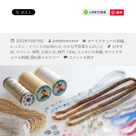
保存
投
2022年10月19日
作
petitemercerie
カ
オートクチュール刺繍
,
レッスン・イベントのお知らせ
稿
成
,
小さな手芸屋さんのこと
テ
タ
おすす
め
,
日:
イベント
,
材料
,
お知らせ
者
,
神戸
,
1day
,
リュネビル刺繍
ゴ
,
オートクチ
グ
ュール刺繍
,
隠れ家メルスリー
隠れ家メルスリー Voyage 夙川
コメントを残す
リ
2022/11/22-23開催 に
ー