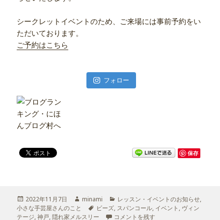
シークレットイベントのため、ご来場には事前予約をい
ただいております。
ご予約はこちら
フォロー
保存
投
2022年11月7日
作
minami
カ
レッスン・イベントのお知らせ
,
小さな手芸屋さんのこと
稿
成
タ
ビーズ
,
スパンコール
テ
,
イベント
,
ヴィン
テージ
日:
,
神戸
,
隠れ家メルスリー
者
グ
夙川、隠れ家メルスリー
コメントを残す
ゴ