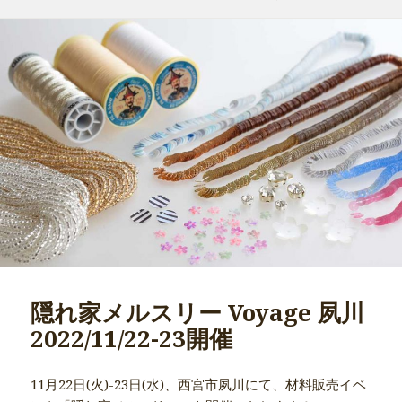
掘り出し物をちょこっとご紹介 に
リ
ー
隠れ家メルスリー Voyage 夙川
2022/11/22-23開催
11月22日(火)-23日(水)、西宮市夙川にて、材料販売イベ