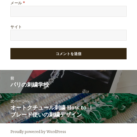
メール
*
サイト
投
前
稿
パリの刺繍学校
前
ナ
の
ビ
投
次ページへ
ゲ
稿:
オートクチュール刺繍 How to ！
次
ー
ブレード使いの刺繍デザイン
の
シ
投
ョ
稿:
Proudly powered by WordPress
ン