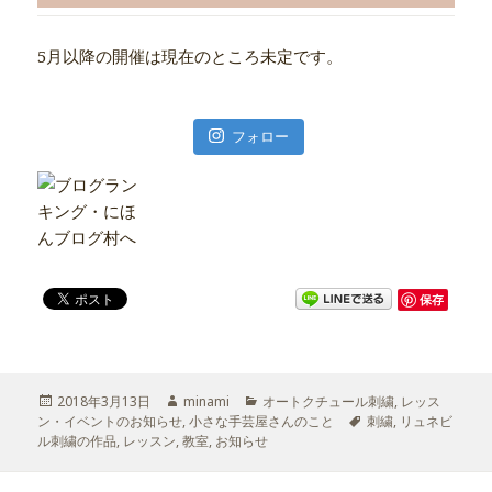
5月以降の開催は現在のところ未定です。
フォロー
保存
投
2018年3月13日
作
minami
カ
オートクチュール刺繍
,
レッス
ン・イベントのお知らせ
稿
,
成
小さな手芸屋さんのこと
テ
タ
刺繍
,
リュネビ
ル刺繍の作品
日:
,
レッスン
,
教室
者
,
お知らせ
ゴ
グ
リ
ー