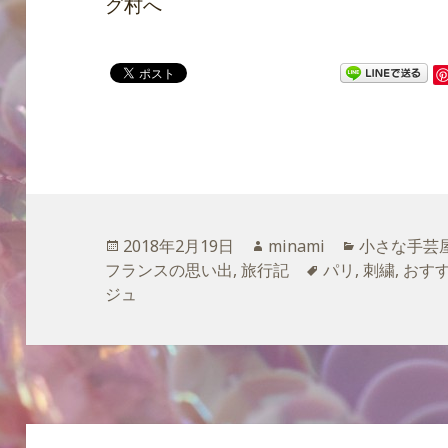
投
2018年2月19日
作
minami
カ
小さな手芸
フランスの思い出
稿
,
旅行記
成
タ
パリ
,
テ
刺繍
,
おす
ジュ
日:
者
グ
ゴ
リ
ー