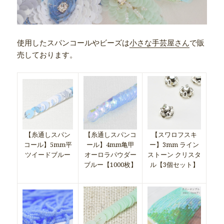
使用したスパンコールやビーズは
小さな手芸屋さん
で販
売しております。
【糸通しスパン
【糸通しスパンコ
【スワロフスキ
コール】5mm平
ール】4mm亀甲
ー】3mm ライン
ツイードブルー
オーロラパウダー
ストーン クリスタ
ブルー【1000枚】
ル【3個セット】