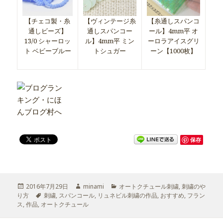
【チェコ製・糸
【ヴィンテージ糸
【糸通しスパンコ
通しビーズ】
通しスパンコー
ール】4mm平 オ
13/0 シャーロッ
ル】4mm平 ミン
ーロラアイスグリ
ト ベビーブルー
トシュガー
ーン【1000枚】
保存
投
2016年7月29日
作
minami
カ
オートクチュール刺繍
,
刺繍のや
り方
稿
タ
刺繍
,
スパンコール
成
,
リュネビル刺繍の作品
テ
,
おすすめ
,
フラン
ス
,
日:
作品
,
オートクチュール
グ
者
ゴ
リ
ー